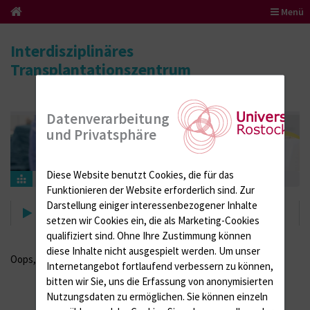
Menü
Interdisziplinäres
Transplantationszentrum
Datenverarbeitung
und Privatsphäre
Diese Website benutzt Cookies, die für das
Suche
Funktionieren der Website erforderlich sind.
Zur
Darstellung einiger interessenbezogener Inhalte
Suche
setzen wir Cookies ein, die als Marketing-Cookies
qualifiziert sind. Ohne Ihre Zustimmung können
diese Inhalte nicht ausgespielt werden.
Um unser
Oops, an error occurred! Code: 2026080601120199b8e23d
Internetangebot fortlaufend verbessern zu können,
bitten wir Sie, uns die Erfassung von anonymisierten
Nutzungsdaten zu ermöglichen.
Sie können einzeln