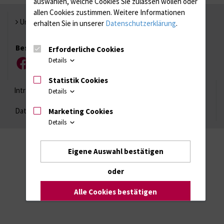
auswählen, welche Cookies Sie zulassen wollen oder
allen Cookies zustimmen. Weitere Informationen
Universität Rostock
erhalten Sie in unserer
Datenschutzerklärung
.
Besuchen Sie uns
Erforderliche Cookies
Details
Facebook
Instagram
YouTube
LinkedIn
Xing
Statistik Cookies
Intranet
Login (für Studenten)
Impressum
Details
Datenschutzhinweise
Barrierefreiheit
Marketing Cookies
Details
Eigene Auswahl bestätigen
oder
Alle Cookies bestätigen